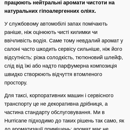
працюють нейтральні аромати чистоти на
натуральних гіпоалергенних оліях.
У службовому автомобілі запах помічають
раніше, ніж оцінюють чисті килимки чи
ввічливість водія. Саме тому невдалий аромат у
салоні часто шкодить сервісу сильніше, ніж його
відсутність: різка солодкість, тютюновий шлейф,
слід від їжі або надто парфумерна композиція
швидко створюють відчуття втомленого
простору.
Для таксі, корпоративних машин і сервісного
транспорту це не декоративна дрібниця, а
частина стандарту обслуговування. Ми в
Hurricane підходимо до таких рішень так само, як
до
ароматизації приміщень
: аромат має не