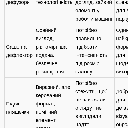
дифузори
технологічність
догляд, зайвий
сцена
елемент у
для 
робочій машині
парк
Охайний
Потрібно
Один
вигляд,
правильно
найк
Саше на
рівномірніша
підібрати
форм
дефлектор
подача,
інтенсивність
для
безпечне
під розмір
щоде
розміщення
салону
вико
Потрібно
Виразний, але
стежити, щоб
Добр
керований
не заважали
для с
Підвісні
формат,
огляду і не
де в
пляшечки
помітний
виглядали
візу
елемент
надто
обра