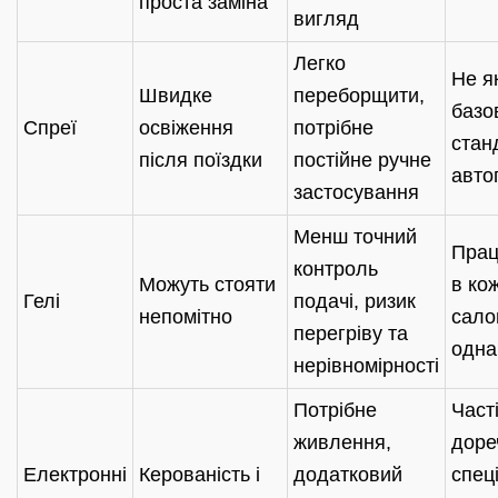
проста заміна
вигляд
Легко
Не я
Швидке
переборщити,
базо
Спреї
освіження
потрібне
стан
після поїздки
постійне ручне
авто
застосування
Менш точний
Прац
контроль
Можуть стояти
в ко
Гелі
подачі, ризик
непомітно
сало
перегріву та
одна
нерівномірності
Потрібне
Част
живлення,
доре
Електронні
Керованість і
додатковий
спец