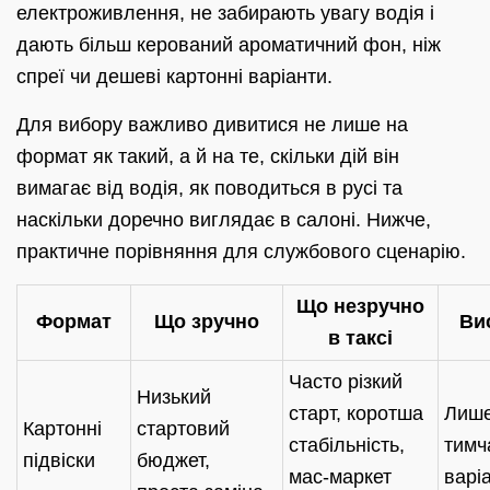
електроживлення, не забирають увагу водія і
дають більш керований ароматичний фон, ніж
спреї чи дешеві картонні варіанти.
Для вибору важливо дивитися не лише на
формат як такий, а й на те, скільки дій він
вимагає від водія, як поводиться в русі та
наскільки доречно виглядає в салоні. Нижче,
практичне порівняння для службового сценарію.
Що незручно
Формат
Що зручно
Ви
в таксі
Часто різкий
Низький
старт, коротша
Лише
Картонні
стартовий
стабільність,
тимч
підвіски
бюджет,
мас-маркет
варі