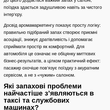
до цього додається важкий запах у салоні,
поїздка здається задушливою навіть за чистого
інтер’єру.
Досвід аромамаркетингу показує просту логіку:
правильно підібраний запах створює приємні
асоціації, знижує дратівливість і допомагає
сприймати простір як комфортний. Для
автомобіля це означає не обіцянку миттєвих
бізнес-результатів, а цілком практичний ефект:
пасажир охочіше пов’язує поїздку з акуратним
сервісом, а не з «чужим» салоном.
Які запахові проблеми
найчастіше з’являються в
таксі та службових
машинах?