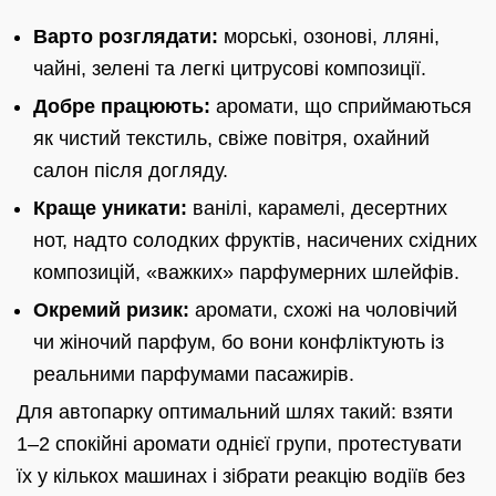
Варто розглядати:
морські, озонові, лляні,
чайні, зелені та легкі цитрусові композиції.
Добре працюють:
аромати, що сприймаються
як чистий текстиль, свіже повітря, охайний
салон після догляду.
Краще уникати:
ванілі, карамелі, десертних
нот, надто солодких фруктів, насичених східних
композицій, «важких» парфумерних шлейфів.
Окремий ризик:
аромати, схожі на чоловічий
чи жіночий парфум, бо вони конфліктують із
реальними парфумами пасажирів.
Для автопарку оптимальний шлях такий: взяти
1–2 спокійні аромати однієї групи, протестувати
їх у кількох машинах і зібрати реакцію водіїв без