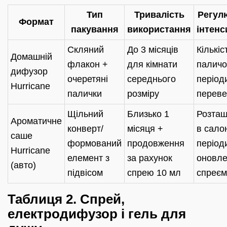
Тип
Тривалість
Регул
Формат
пакування
використання
інтенс
Скляний
До 3 місяців
Кількіс
Домашній
флакон +
для кімнати
паличок
дифузор
очеретяні
середнього
період
Hurricane
палички
розміру
переве
Щільний
Близько 1
Розташ
Ароматичне
конверт/
місяця +
в салон
саше
формований
продовження
період
Hurricane
елемент з
за рахунок
оновл
(авто)
підвісом
спрею 10 мл
спреєм
Таблиця 2. Спрей,
електродифузор і гель для