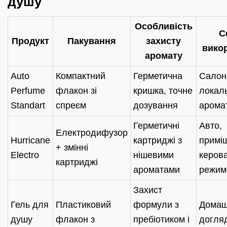
душу
Особливість
С
Продукт
Пакування
захисту
вико
аромату
Auto
Компактний
Герметична
Салон
Perfume
флакон зі
кришка, точне
локал
Standart
спреєм
дозування
арома
Герметичні
Авто,
Електродифузор
Hurricane
картриджі з
примі
+ змінні
Electro
нішевими
керов
картриджі
ароматами
режим
Захист
Гель для
Пластиковий
формули з
Домаш
душу
флакон з
пребіотиком і
догля