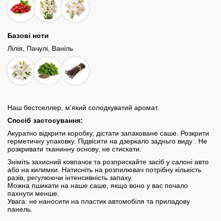
Базові ноти
Лілія, Пачулi, Ваніль
Наш бестселлер, мʼякий солодкуватий аромат.
Спосіб застосування:
Акуратно відкрити коробку, дістати запаковане саше. Розкрити
герметичну упаковку. Підвісити на дзеркало задньго виду . Не
розкривати тканинну основу, не стискати.
Зніміть захисний ковпачок та розприскайте засіб у салоні авто
або на килимки. Натисніть на розпилювач потрібну кількість
разів, регулюючи інтенсивність запаху.
Можна пшикати на наше саше, якщо воно у вас почало
пахнути менше.
Увага: не наносити на пластик автомобіля та приладову
панель.