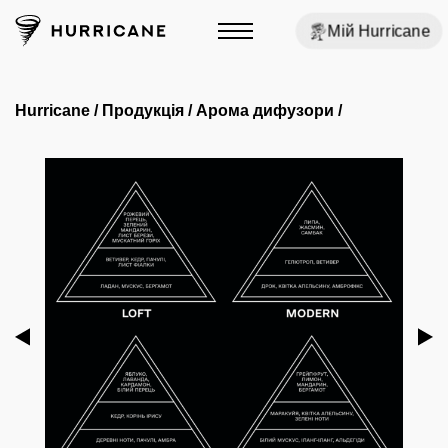
Мій Hurricane
Hurricane
/
Продукція
/
Арома дифузори
/