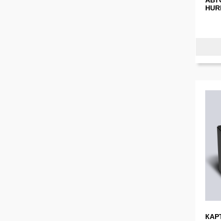
АВТ
HUR
КАР