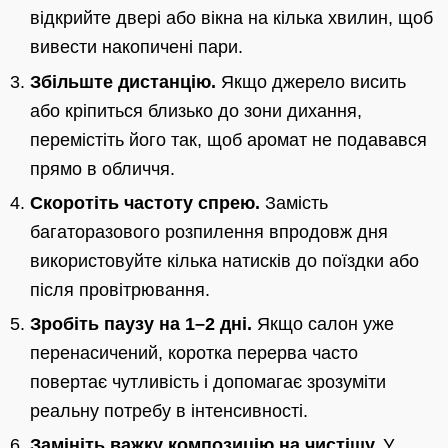
відкрийте двері або вікна на кілька хвилин, щоб
вивести накопичені пари.
Збільште дистанцію.
Якщо джерело висить
або кріпиться близько до зони дихання,
перемістіть його так, щоб аромат не подавався
прямо в обличчя.
Скоротіть частоту спрею.
Замість
багаторазового розпилення впродовж дня
використовуйте кілька натисків до поїздки або
після провітрювання.
Зробіть паузу на 1–2 дні.
Якщо салон уже
перенасичений, коротка перерва часто
повертає чутливість і допомагає зрозуміти
реальну потребу в інтенсивності.
Замініть важку композицію на чистішу.
У