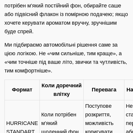
потрібен м’який постійний фон, обирайте саше
або підвісний флакон із помірною подачею; якщо
хочете керувати ароматом вручну, зручнішим
буде спрей.
Ми підбираємо автомобільні рішення саме за
цією логікою. Не «чим сильніше, тим краще», а
«чим точніше під ваше літо, звички та чутливість,
тим комфортніше».
Коли доречний
Формат
Перевага
На
влітку
Поступове
Не
Коли потрібен
розкриття,
ст
HURRICANE
м’який
можливість
пе
STANDART
щоденний фон
коригувати
аб