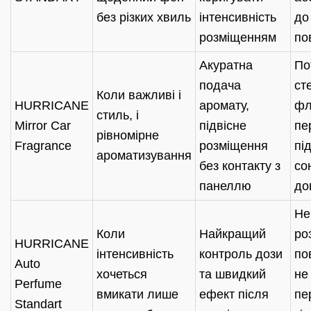
без різких хвиль
інтенсивність
до
розміщенням
по
Акуратна
По
подача
ст
Коли важливі і
HURRICANE
аромату,
фл
стиль, і
Mirror Car
підвісне
пе
рівномірне
Fragrance
розміщення
пі
ароматизування
без контакту з
со
панеллю
до
Не
Коли
Найкращий
ро
HURRICANE
інтенсивність
контроль дози
по
Auto
хочеться
та швидкий
не
Perfume
вмикати лише
ефект після
пе
Standart