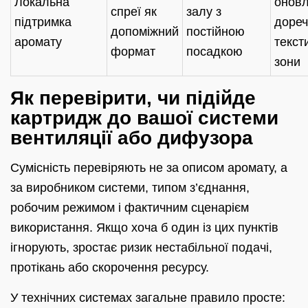
Локальна
оновл
спреї як
залу з
підтримка
дореч
допоміжний
постійною
аромату
текст
формат
посадкою
зони
Як перевірити, чи підійде
картридж до вашої системи
вентиляції або дифузора
Сумісність перевіряють не за описом аромату, а
за виробником системи, типом з’єднання,
робочим режимом і фактичним сценарієм
використання. Якщо хоча б один із цих пунктів
ігнорують, зростає ризик нестабільної подачі,
протікань або скорочення ресурсу.
У технічних системах загальне правило просте: