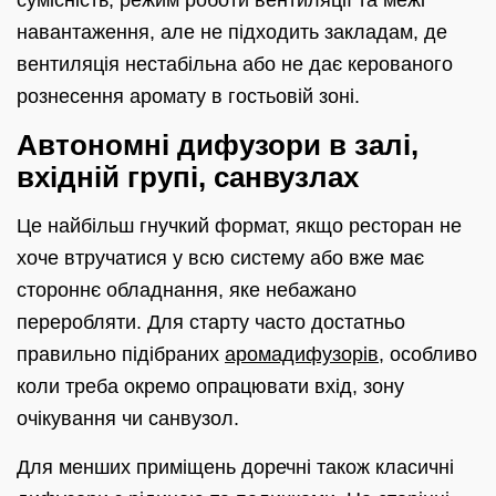
сумісність, режим роботи вентиляції та межі
навантаження, але не підходить закладам, де
вентиляція нестабільна або не дає керованого
рознесення аромату в гостьовій зоні.
Автономні дифузори в залі,
вхідній групі, санвузлах
Це найбільш гнучкий формат, якщо ресторан не
хоче втручатися у всю систему або вже має
стороннє обладнання, яке небажано
переробляти. Для старту часто достатньо
правильно підібраних
аромадифузорів
, особливо
коли треба окремо опрацювати вхід, зону
очікування чи санвузол.
Для менших приміщень доречні також класичні