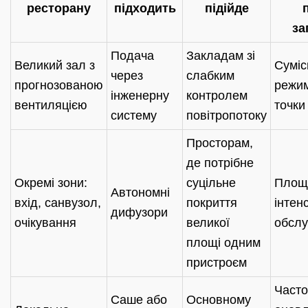
ресторану
підходить
підійде
за
Подача
Закладам зі
Великий зал з
Суміс
через
слабким
прогнозованою
режим
інженерну
контролем
вентиляцією
точки
систему
повітропотоку
Просторам,
де потрібне
Окремі зони:
суцільне
Площа
Автономні
вхід, санвузол,
покриття
інтен
дифузори
очікування
великої
обслу
площі одним
пристроєм
Часто
Саше або
Основному