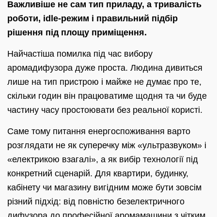
Важливіше не сам тип приладу, а тривалість
роботи, idle-режим і правильний підбір
рішення під площу приміщення.
Найчастіша помилка під час вибору
аромадифузора дуже проста. Людина дивиться
лише на тип пристрою і майже не думає про те,
скільки годин він працюватиме щодня та чи буде
частину часу простоювати без реальної користі.
Саме тому питання енергоспоживання варто
розглядати не як суперечку між «ультразвуком» і
«електрикою взагалі», а як вибір технології під
конкретний сценарій. Для квартири, будинку,
кабінету чи магазину вигідним може бути зовсім
різний підхід: від повністю безелектричного
дифузора до професійної аромамашини з чітким