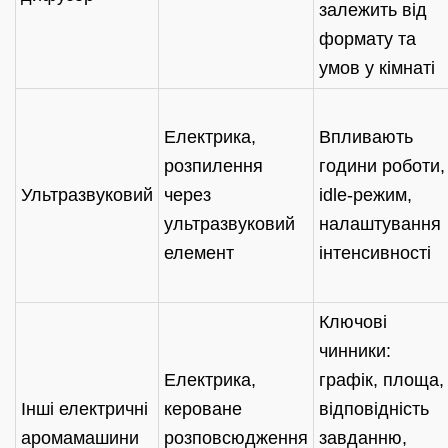
залежить від
формату та
умов у кімнаті
Електрика,
Впливають
розпилення
години роботи,
Ультразвуковий
через
idle-режим,
ультразвуковий
налаштування
елемент
інтенсивності
Ключові
чинники:
Електрика,
графік, площа,
Інші електричні
кероване
відповідність
аромамашини
розповсюдження
завданню,