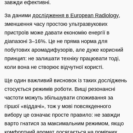
завжди ефективні.
За даними
дослідження в European Radiology
,
зменшення часу простою ультразвукових
пристроїв може давати економію енергії в
діапазоні 3–16%. Це не пряма норма для
побутових аромадифузорів, але дуже корисний
принцип: не залишати техніку працювати тоді,
коли вона не створює відчутної користі.
Ще один важливий висновок із таких досліджень
стосується режимів роботи. Вищі резонансні
частоти можуть збільшувати споживання за
гіршої «віддачі», тож у мовi повсякденного
вибору це означає просте правило: не завжди
варто гнатися за максимальним режимом, якщо
комфортний аромат досягається на помірних