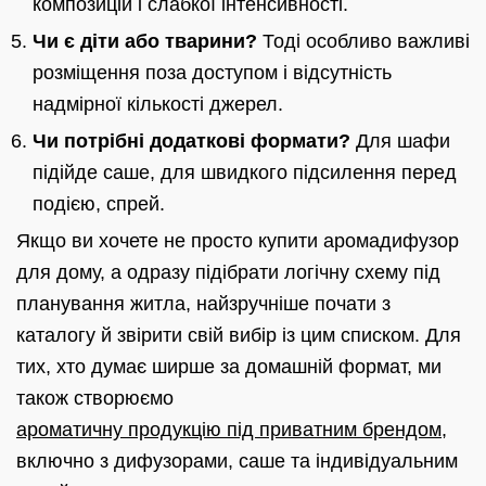
композицій і слабкої інтенсивності.
Чи є діти або тварини?
Тоді особливо важливі
розміщення поза доступом і відсутність
надмірної кількості джерел.
Чи потрібні додаткові формати?
Для шафи
підійде саше, для швидкого підсилення перед
подією, спрей.
Якщо ви хочете не просто купити аромадифузор
для дому, а одразу підібрати логічну схему під
планування житла, найзручніше почати з
каталогу й звірити свій вибір із цим списком. Для
тих, хто думає ширше за домашній формат, ми
також створюємо
ароматичну продукцію під приватним брендом
,
включно з дифузорами, саше та індивідуальним