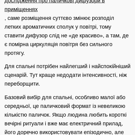
дослідження про паличкові дифузори в
приміщеннях
, саме розміщення суттєво змінює розподіл
летких ароматичних сполук у повітрі, тому
ставити дифузор слід не «де красиво», а там, де
є помірна циркуляція повітря без сильного
протягу.
Для спальні потрібен найлегший і найспокійніший
сценарій. Тут краще недодати інтенсивності, ніж
переборщити.
Базовий вибір для спальні, особливо малої або
середньої, це паличковий формат із невеликою
кількістю паличок. Якщо людина любить короткі
вечірні ритуали і вже має електричний прилад,
його доречно використовувати епізодично, але