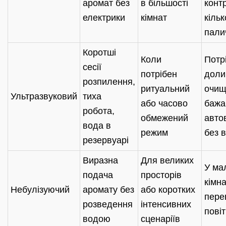
аромат без
в більшості
конт
електрики
кімнат
кільк
пали
Коротші
Коли
Потр
сесії
потрібен
доли
розпилення,
ритуальний
очищ
Ультразвуковий
тиха
або часово
бажа
робота,
обмежений
авто
вода в
режим
без 
резервуарі
Виразна
Для великих
У ма
подача
просторів
кімн
Небулізуючий
аромату без
або коротких
пере
розведення
інтенсивних
пові
водою
сценаріїв