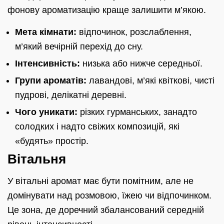
фонову ароматизацію краще залишити м’якою.
Мета кімнати:
відпочинок, розслаблення,
м’який вечірній перехід до сну.
Інтенсивність:
низька або нижче середньої.
Групи ароматів:
лавандові, м’які квіткові, чисті
пудрові, делікатні деревні.
Чого уникати:
різких гурманських, занадто
солодких і надто свіжих композицій, які
«будять» простір.
Вітальня
У вітальні аромат має бути помітним, але не
домінувати над розмовою, їжею чи відпочинком.
Це зона, де доречний збалансований середній