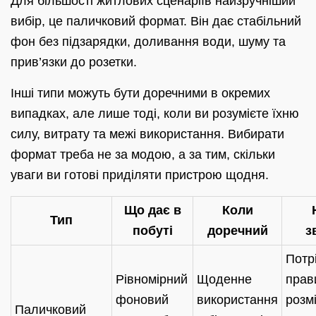
Для більшості житлових сценаріїв найзручніший
вибір, це паличковий формат. Він дає стабільний
фон без підзарядки, доливання води, шуму та
прив’язки до розетки.
Інші типи можуть бути доречними в окремих
випадках, але лише тоді, коли ви розумієте їхню
силу, витрату та межі використання. Вибирати
формат треба не за модою, а за тим, скільки
уваги ви готові приділяти пристрою щодня.
Що дає в
Коли
Тип
побуті
доречний
з
Потр
Рівномірний
Щоденне
прав
фоновий
використання
розм
Паличковий